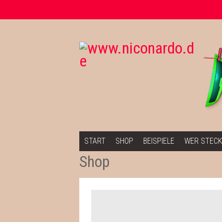
Springe zum Inhalt
START
SHOP
BEISPIELE
WER STECK
Shop