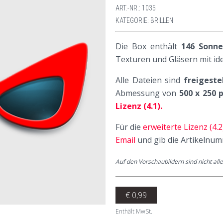
ART.-NR.:
1035
KATEGORIE:
BRILLEN
Die Box enthält
146 Sonne
Texturen und Gläsern mit i
Alle Dateien sind
freigest
Abmessung von
500 x 250 
Lizenz (4.1).
Für die
erweiterte Lizenz (4.2
Email
und gib die Artikelnum
Auf den Vorschaubildern sind nicht all
€
0,99
Enthält MwSt.