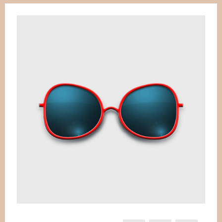
WEIHNACHTEN
SALE %
BEISPIELE
WER STECKT DAHINTER?
HILFE
PIXLR-EXPRESS
PIXLR-EXPRESS STARTEN
NEWSLETTER