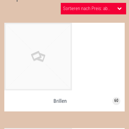
WEIHNACHTEN
Sortieren nach Preis: absteigend
SALE %
BEISPIELE
WER STECKT DAHINTER?
HILFE
PIXLR-EXPRESS
PIXLR-EXPRESS STARTEN
NEWSLETTER
Brillen
60