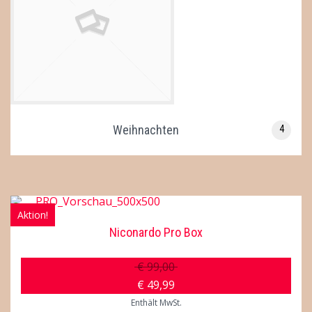
Weihnachten
4
Aktion!
Niconardo Pro Box
€
99,00
€
49,99
Enthält MwSt.