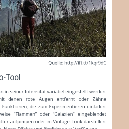
Quelle: http://ift.tt/1kqr9dC
o-Tool
n in seiner Intensität variabel eingestellt werden.
mit denen rote Augen entfernt oder Zähne
 Funktionen, die zum Experimentieren einladen.
weise “Flammen” oder “Galaxien” eingeblendet
litter aufpimpen oder im Vintage-Look darstellen.
n, Neon-Effekte und ähnliches zur Verfügung.