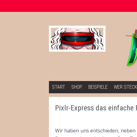
Springe zum Inhalt
START
SHOP
BEISPIELE
WER STECK
Pixlr-Express das einfache 
Wir haben uns entschieden, neben