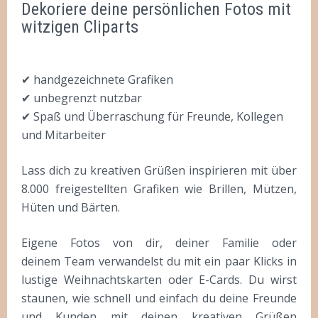
Dekoriere deine persönlichen Fotos mit
WEIHNACHTEN
witzigen Cliparts
SALE %
BEISPIELE
✔ handgezeichnete Grafiken
✔ unbegrenzt nutzbar
WER STECKT DAHINTER?
✔ Spaß und Überraschung für Freunde, Kollegen
HILFE
und Mitarbeiter
PIXLR-EXPRESS
Lass dich zu kreativen Grüßen inspirieren mit über
8.000 freigestellten Grafiken wie Brillen, Mützen,
PIXLR-EXPRESS STARTEN
Hüten und Bärten.
NEWSLETTER
Eigene Fotos von dir, deiner Familie oder
deinem Team verwandelst du mit ein paar Klicks in
lustige Weihnachtskarten oder E-Cards. Du wirst
staunen, wie schnell und einfach du deine Freunde
und Kunden mit deinen kreativen Grüßen