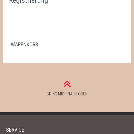
Registrierung
WEIHNACHTEN
SALE %
BEISPIELE
WER STECKT DAHINTER?
WARENKORB
HILFE
PIXLR-EXPRESS
PIXLR-EXPRESS STARTEN
NEWSLETTER
BRING MICH NACH OBEN
SERVICE