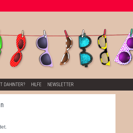
T DAHINTER?
HILFE
NEWSLETTER
en
et.