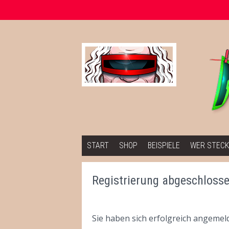
Springe zum Inhalt
START
SHOP
BEISPIELE
WER STECK
Registrierung abgeschloss
Sie haben sich erfolgreich angemeld