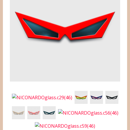
WER STECKT DAHINTER?
HILFE
PIXLR-EXPRESS
PIXLR-EXPRESS STARTEN
NEWSLETTER