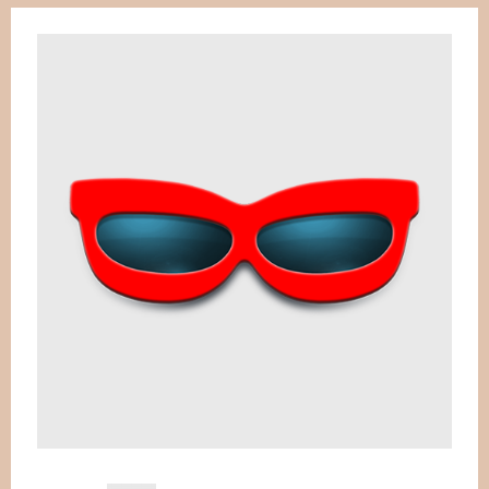
WEIHNACHTEN
SALE %
BEISPIELE
WER STECKT DAHINTER?
HILFE
PIXLR-EXPRESS
PIXLR-EXPRESS STARTEN
NEWSLETTER