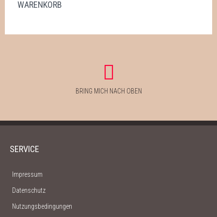
WER STECKT DAHINTER?
WARENKORB
HILFE
PIXLR-EXPRESS
PIXLR-EXPRESS STARTEN
NEWSLETTER
BRING MICH NACH OBEN
SERVICE
Impressum
Datenschutz
Nutzungsbedingungen