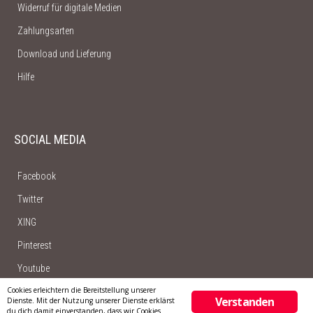
Widerruf für digitale Medien
Zahlungsarten
Download und Lieferung
Hilfe
SOCIAL MEDIA
Facebook
Twitter
XING
Pinterest
Youtube
Cookies erleichtern die Bereitstellung unserer
Verstanden
Dienste. Mit der Nutzung unserer Dienste erklärst
du dich damit einverstanden, dass wir Cookies